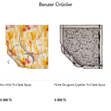
Benzer Ürünler
Sarı Hilal Tivil İpek Eşarp
Füme Duygusal Çiçekler Tivil İpek Eşarp
P
3.000 TL
3.000 TL
3