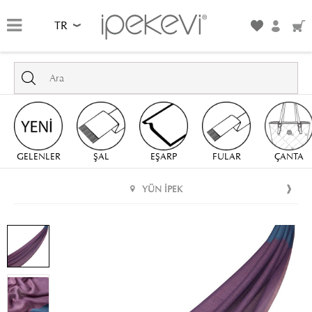
TR
GELENLER
ŞAL
EŞARP
FULAR
ÇANTA
YÜN İPEK