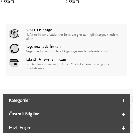
2.550 TL
2.550 TL
2
Aynı Gün Kargo
Haftaiçi 14:00'a kadar verilen siparişler aynı gün kargoya teslim
edilir.
Koşulsuz İade İmkanı
Beğenmediğiniz ürünleri 14 gün içerisinde iade edebilirsiniz.
Taksitli Alışveriş İmkanı
Tüm banka kartlarına 3 - 4 - 6 - 9 taksit imkanı ile alışveriş
yapabilirsiniz.
Kategoriler
Önemli Bilgiler
Hızlı Erişim