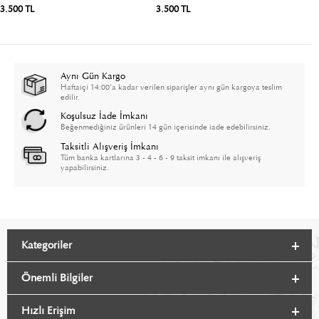
3.500 TL
3.500 TL
3
Aynı Gün Kargo
Haftaiçi 14:00'a kadar verilen siparişler aynı gün kargoya teslim
edilir.
Koşulsuz İade İmkanı
Beğenmediğiniz ürünleri 14 gün içerisinde iade edebilirsiniz.
Taksitli Alışveriş İmkanı
Tüm banka kartlarına 3 - 4 - 6 - 9 taksit imkanı ile alışveriş
yapabilirsiniz.
Kategoriler
Önemli Bilgiler
Hızlı Erişim