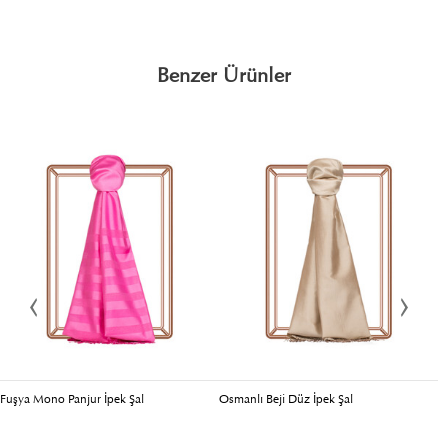
Benzer Ürünler
Fuşya Mono Panjur İpek Şal
Osmanlı Beji Düz İpek Şal
O