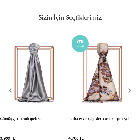
Sizin İçin Seçtiklerimiz
Gümüş Çift Taraflı İpek Şal
Pudra Eskiz Çiçekleri Desenli İpek Şal
S
Şa
3.900 TL
4.700 TL
4