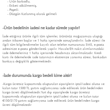
- Ürün barkodlu,
- Etiketi sökülmemiş,
- Poşetli.
- Düzgün Katlanmış olarak gelmeli
-
Ürün bedelinin iadesi ne kadar sürede yapılır?
İade ettiğiniz ürünle ilgili tüm işlemler, ürününüz mağazamıza ulaştığı
andan itibaren başlar ve 1 hafta içerisinde sonuçlandırılır. İade süreci ile
ilgili tüm bilgilendirmeler kayıtlı olan telefon numaranıza SMS, e-posta
adresinize e-posta gönderilerek yapılır.
Havale/Eft nakit alımlarınızdaki
iade ödemeleriniz 1 hafta içerisinde hesabınıza aktarılmaktadır.
Kredi
kartı ile ödemelerde iade tutarınızın ekstrenize yansıma süresi, bankadan
bankaya değişiklik göstermektedir.
-İade durumunda kargo bedeli kime aittir
?
-Kargo ücretsiz kapsamında oluşturulan siparişlerin iptal/iadesi olursa ve
kalan tutar 1500 TL şartını sağlamıyorsa iade edilecek ürün bedelinden
kargo ücreti düşülmektedir.Yurt dışı siparişlerde k
argo ücretsiz
kapsamında oluşturulan siparişlerin iptal/iadesi olursa ve kalan tutar
€150/$170 şartını sağlamıyorsa iade edilecek ürün bedelinden kargo
ücreti düşülmektedir