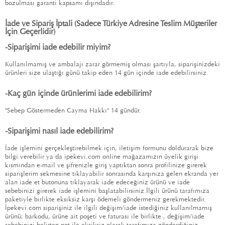
bozulması garanti kapsamı dışındadır.
İade ve Sipariş İptali (Sadece Türkiye Adresine Teslim Müşteriler
İçin Geçerlidir)
-
Siparişimi iade edebilir miyim?
Kullanılmamış ve ambalajı zarar görmemiş olması şartıyla, siparişinizdeki
ürünleri size ulaştığı günü takip eden 14 gün içinde iade edebilirsiniz.
-
Kaç gün içinde ürünlerimi iade edebilirim?
"Sebep Göstermeden Cayma Hakkı" 14 gündür.
-
Siparişimi nasıl iade edebilirim?
İade işlemini gerçekleştirebilmek için,
iletişim formunu
doldurarak bize
bilgi verebilir ya da ipekevi.com online mağazamızın üyelik girişi
kısmından e-mail ve şifrenizle giriş yaptıktan sonra profilinize girerek
siparişlerim sekmesine tıklayabilir sonrasında karşınıza gelen ekranda yer
alan iade et butonuna tıklayarak iade edeceğiniz ürünü ve iade
sebebinizi girerek iade işlemini başlatabilirsiniz.İlgili ürünü tarafımıza
paketiyle birlikte eksiksiz karşı ödemeli göndermeniz gerekmektedir.
İpekevi.com siparişiniz ile ilgili değişim/iade istediğiniz kullanılmamış
ürünü; barkodu, ürüne ait poşeti ve faturası ile birlikte , değişim/iade
sebebinizi belirten not ile eksiksiz olarak tarafımıza gönderdiğiniz