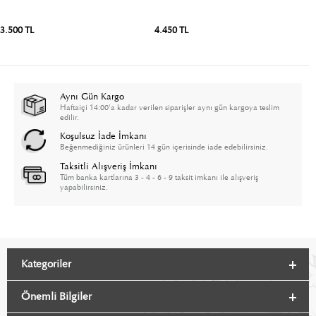
3.500 TL
4.450 TL
4
Aynı Gün Kargo
Haftaiçi 14:00'a kadar verilen siparişler aynı gün kargoya teslim
edilir.
Koşulsuz İade İmkanı
Beğenmediğiniz ürünleri 14 gün içerisinde iade edebilirsiniz.
Taksitli Alışveriş İmkanı
Tüm banka kartlarına 3 - 4 - 6 - 9 taksit imkanı ile alışveriş
yapabilirsiniz.
Kategoriler
Önemli Bilgiler