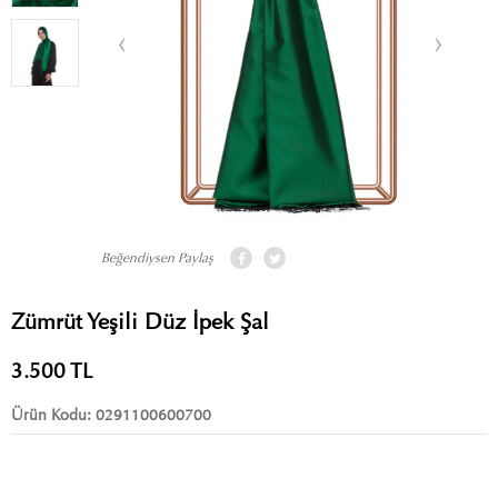
Beğendiysen Paylaş
Zümrüt Yeşili Düz İpek Şal
3.500
TL
Ürün Kodu:
0291100600700