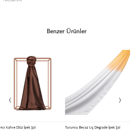
Benzer Ürünler
Acı Kahve Düz İpek Şal
Turuncu Beyaz Uç Degrade İpek Şal
S