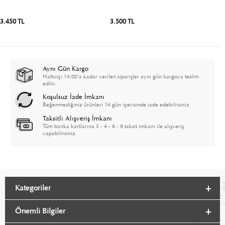
3.450 TL
3.500 TL
3
Aynı Gün Kargo
Haftaiçi 14:00'a kadar verilen siparişler aynı gün kargoya teslim
edilir.
Koşulsuz İade İmkanı
Beğenmediğiniz ürünleri 14 gün içerisinde iade edebilirsiniz.
Taksitli Alışveriş İmkanı
Tüm banka kartlarına 3 - 4 - 6 - 9 taksit imkanı ile alışveriş
yapabilirsiniz.
Kategoriler
Önemli Bilgiler