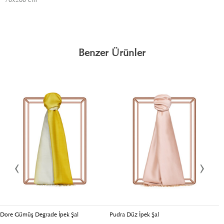
Benzer Ürünler
Dore Gümüş Degrade İpek Şal
Pudra Düz İpek Şal
C