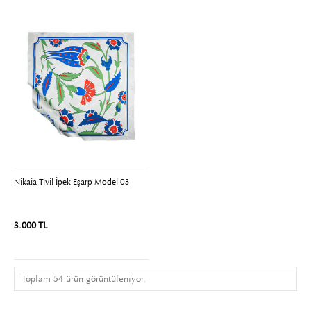
Nikaia Tivil İpek Eşarp Model 03
3.000 TL
Toplam 54 ürün görüntüleniyor.