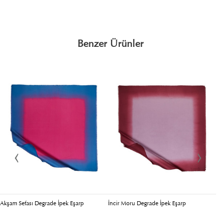
Benzer Ürünler
Akşam Sefası Degrade İpek Eşarp
İncir Moru Degrade İpek Eşarp
B