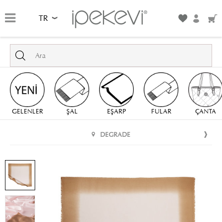
TR
GELENLER
ŞAL
EŞARP
FULAR
ÇANTA
DEGRADE