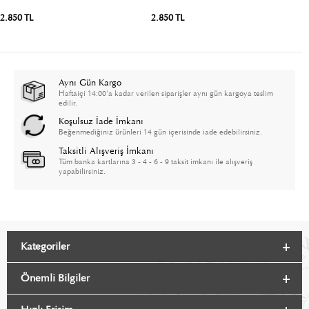
2.850 TL
2.850 TL
2
Aynı Gün Kargo
Haftaiçi 14:00'a kadar verilen siparişler aynı gün kargoya teslim
edilir.
Koşulsuz İade İmkanı
Beğenmediğiniz ürünleri 14 gün içerisinde iade edebilirsiniz.
Taksitli Alışveriş İmkanı
Tüm banka kartlarına 3 - 4 - 6 - 9 taksit imkanı ile alışveriş
yapabilirsiniz.
Kategoriler
Önemli Bilgiler