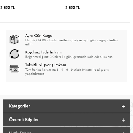
2.850 TL
2.850 TL
2
Aynı Gün Kargo
Haftaiçi 14:00'a kadar verilen siparişler aynı gün kargoya teslim
edilir.
Koşulsuz İade İmkanı
Beğenmediğiniz ürünleri 14 gün içerisinde iade edebilirsiniz.
Taksitli Alışveriş İmkanı
Tüm banka kartlarına 3 - 4 - 6 - 9 taksit imkanı ile alışveriş
yapabilirsiniz.
Kategoriler
Önemli Bilgiler