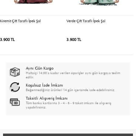
Kiremit Çift Taraflı İpek Şal
Verde Çift Taraflı İpek Şal
Ki
3.900 TL
3.900 TL
3
Aynı Gün Kargo
Haftaiçi 14:00'a kadar verilen siparişler aynı gün kargoya teslim
edilir.
Koşulsuz İade İmkanı
Beğenmediğiniz ürünleri 14 gün içerisinde iade edebilirsiniz.
Taksitli Alışveriş İmkanı
Tüm banka kartlarına 3 - 4 - 6 - 9 taksit imkanı ile alışveriş
yapabilirsiniz.