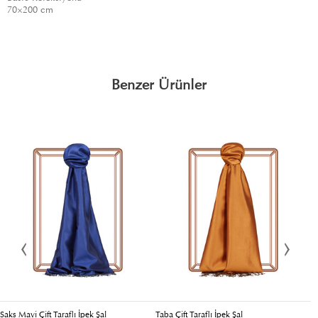
70×200 cm
Benzer Ürünler
Saks Mavi Çift Taraflı İpek Şal
Taba Çift Taraflı İpek Şal
Bo