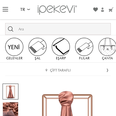
TR
GELENLER
ŞAL
EŞARP
FULAR
ÇANTA
ÇIFT TARAFLI