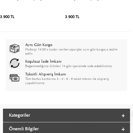
3.900 TL
3.900 TL
3
Aynı Gün Kargo
Haftaiçi 14:00'a kadar verilen siparişler aynı gün kargoya teslim
edilir.
Koşulsuz İade İmkanı
Beğenmediğiniz ürünleri 14 gün içerisinde iade edebilirsiniz.
Taksitli Alışveriş İmkanı
Tüm banka kartlarına 3 - 4 - 6 - 9 taksit imkanı ile alışveriş
yapabilirsiniz.
Kategoriler
Önemli Bilgiler