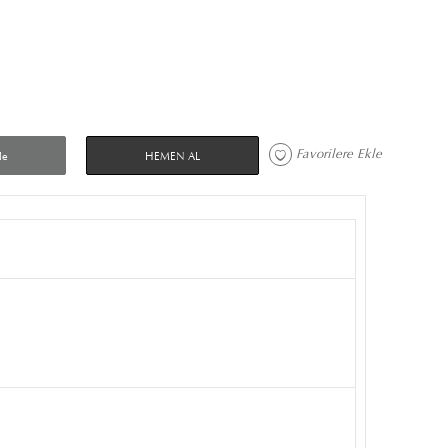
Favorilere Ekle 
le
HEMEN AL