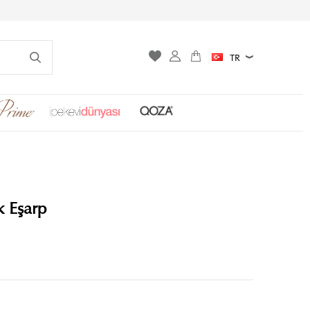
TR
 Eşarp