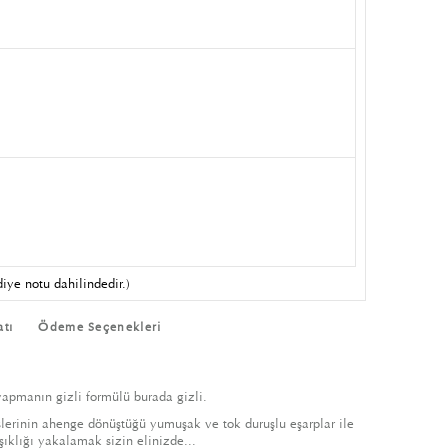
iye notu dahilindedir.)
atı
Ödeme Seçenekleri
yapmanın gizli formülü burada gizli.
işlerinin ahenge dönüştüğü yumuşak ve tok duruşlu eşarplar ile
ıklığı yakalamak sizin elinizde...