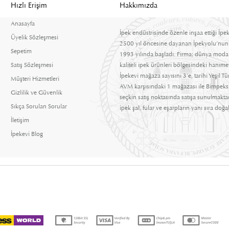
Hızlı Erişim
Hakkımızda
Anasayfa
İpek endüstrisinde özenle inşaa ettiği İpek
Üyelik Sözleşmesi
2500 yıl öncesine dayanan İpekyolu’nun
Sepetim
1993 yılında başladı. Firma; dünya moda t
Satış Sözleşmesi
kaliteli ipek ürünleri bölgesindeki hanım
İpekevi mağaza sayısını 3’e, tarihi Yeşil 
Müşteri Hizmetleri
AVM karşısındaki 1 mağazası ile Bimpeks 
Gizlilik ve Güvenlik
seçkin satış noktasında satışa sunulmaktad
Sıkça Sorulan Sorular
ipek şal, fular ve eşarpların yanı sıra doğal
İletişim
İpekevi Blog