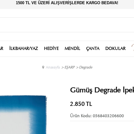
1500 TL VE ÜZERİ ALIŞVERİŞLERDE KARGO BEDAVA!
AR
İLKBAHAR/YAZ
HEDİYE
MENDİL
ÇANTA
DOKULAR
Anasayfa
>
EŞARP
>
Degrade
Gümüş Degrade İpek
2.850
TL
Ürün Kodu:
0568403206600