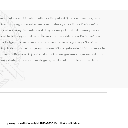
evi markasının 33. yılını kutlayan Bimpeks A.Ş. ticaret hayatına; tarihi
 Anadolu coğrafyasındaki en önemli durağı olan Bursa Kozahan’da
rendleri ile eş zamanlı olarak, başta ipek şallar olmak üzere yüksek
efendilerle buluşturmaktadır. İlerleyen zaman diliminde Kozahan’daki
Türbe bölgesinde yer alan konak konseptli özel mağazası ve Sur Yapı
A.Ş. halen Türkiye’nin ve Avrupa’nın 50 ayrı şehrinde 250’ün üzerinde
ır.Ayrıca Bimpeks A.Ş. çatısı altında faaliyet gösteren diğer markalar da
 ve kaliteli iplik karışımları ile geniş bir skalada ürünler sunmaktadır.
ipekevi.com © Copyright 1993-2026 Tüm Hakları Saklıdır.