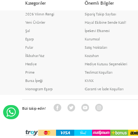
Kategoriler
Önemli Bilgiler
2026 Yılının Rengi
Sipariş Takip Sayfası
Yeni Ürünler
Hayal Ekibine Sende Katıl!
Şal
İpekevi Efsanesi
Eşarp
Kurumsal
Fular
Satış Noktaları
İlkbahar/Yaz
Kozahan
Hediye
Hediye Kutusu Seçenekleri
Prime
Teslimat Koşulları
Bursa İpeği
KVKK
Monogram Eşarp
Garanti ve İade Koşulları
Bizi takip edin!
WHATSAPP DESTEK