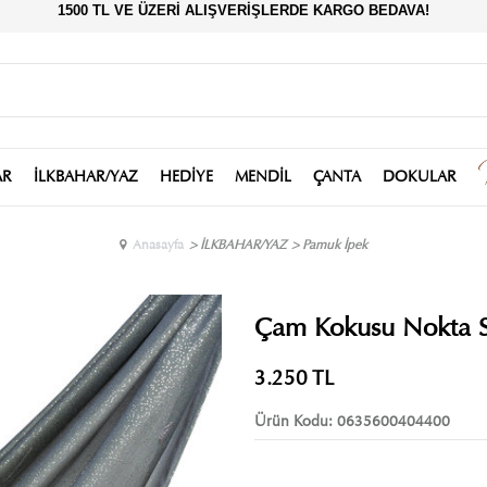
1500 TL VE ÜZERİ ALIŞVERİŞLERDE KARGO BEDAVA!
AR
İLKBAHAR/YAZ
HEDİYE
MENDİL
ÇANTA
DOKULAR
Anasayfa
>
İLKBAHAR/YAZ
>
Pamuk İpek
Çam Kokusu Nokta S
3.250
TL
Ürün Kodu:
0635600404400