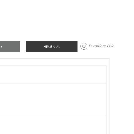
Favorilere Ekle 
le
HEMEN AL