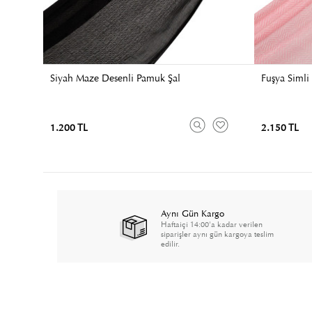
Siyah Maze Desenli Pamuk Şal
Fuşya Simli 
1.200 TL
2.150 TL
Aynı Gün Kargo
Haftaiçi 14:00'a kadar verilen
siparişler aynı gün kargoya teslim
edilir.