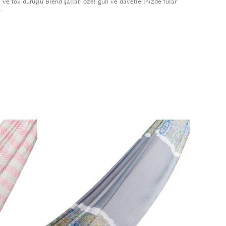
ve tok duruşlu Blend şallar, özel gün ve davetlerinizde fular
.