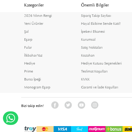
Kategoriler
Önemli Bilgiler
2026 Yılının Rengi
Sipariş Takip Sayfası
Yeni Ürünler
Hayal Ekibine Sende Katıl!
Şal
İpekevi Efsanesi
Eşarp
Kurumsal
Fular
Satış Noktaları
İlkbahar/Yaz
Kozahan
Hediye
Hediye Kutusu Seçenekleri
Prime
Teslimat Koşulları
Bursa İpeği
KVKK
Monogram Eşarp
Garanti ve İade Koşulları
Bizi takip edin!
WHATSAPP DESTEK