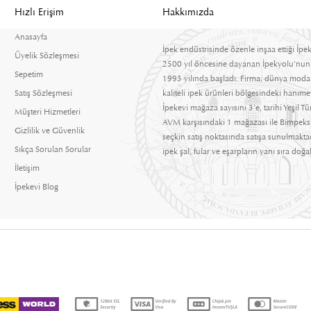
Hızlı Erişim
Hakkımızda
Anasayfa
İpek endüstrisinde özenle inşaa ettiği İpek
Üyelik Sözleşmesi
2500 yıl öncesine dayanan İpekyolu’nun
Sepetim
1993 yılında başladı. Firma; dünya moda t
Satış Sözleşmesi
kaliteli ipek ürünleri bölgesindeki hanım
İpekevi mağaza sayısını 3’e, tarihi Yeşil 
Müşteri Hizmetleri
AVM karşısındaki 1 mağazası ile Bimpeks 
Gizlilik ve Güvenlik
seçkin satış noktasında satışa sunulmaktad
Sıkça Sorulan Sorular
ipek şal, fular ve eşarpların yanı sıra doğal
İletişim
İpekevi Blog