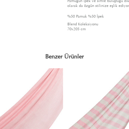
Pamuğun ipek ve simle buluştuğu dik 
olarak da özgün stilinize eşlik ediyor
%50 Pamuk %50 İpek
Blend Koleksiyonu
70x205 cm
Benzer Ürünler