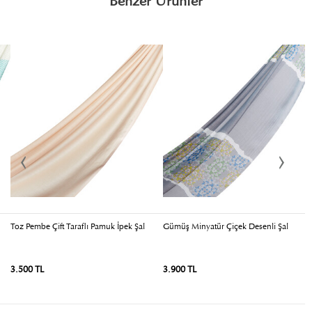
Benzer Ürünler
Toz Pembe Çift Taraflı Pamuk İpek Şal
Gümüş Minyatür Çiçek Desenli Şal
P
Şa
3.500 TL
3.900 TL
3