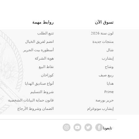
تسوق الآن
روابط مهمة
لون سنة 2026
تتبع الطلب
منتجات جديدة
انضم لفريق الخيال
شال
أسطورة بيت الحرير
إيشارب
هوية الشركة
وشاح
نقاط البيع
ربيع صيف
كوزاخان
هدايا
أنواع صناديق الهدايا
Prime
شروط التسليم
حرير بورصة
قانون حماية البيانات الشخصية
إيشارب مونوغرام
الضمان وشروط الأرجاع
تابعونا