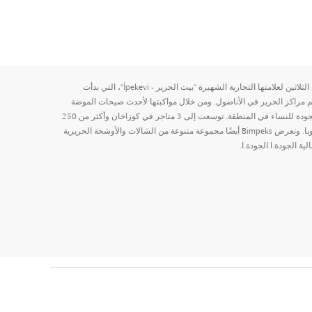
تستعد شركة Bimpeks A.S للاحتفال بالذكرى الثلاثين لعلامتها التجارية الشهيرة "بيت الحرير - İpekevi"، التي بدأت
 مراكز الحرير في الأناضول. ومن خلال مواكبتها لأحدث صيحات الموضة
العالمية، تقدم الشركة منتجات حرير عالية الجودة للنساء في المنطقة. توسعت إلى 3 متاجر في كوزاخان وأكثر من 250
نقطة بيع في 50 مدينة مختلفة في تركيا وأوروبا. وتعرض Bimpeks أيضًا مجموعة متنوعة من الشالات والأوشحة الحريرية
 الجودة.ا.الجودة.ا.