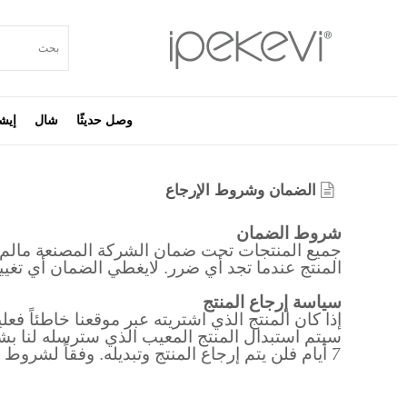
وصل حديثًا
شال
إيش
الضمان وشروط الإرجاع
شروط الضمان
جميع المنتجات تحت ضمان الشركة المصنعة مالم ي
المنتج عندما تجد أي ضرر. لايغطي الضمان أي تغيي
سياسة إرجاع المنتج
سيتم استبدال المنتج المعيب الذي سترسله لنا بش
7 أيام فلن يتم إرجاع المنتج وتبديله. وفقاً لشروط إرجاع المنتج واستبداله، بموجب القانون رقم (4077) تعتبر التطبيقات بشأن حماية المستهلك ضرورية.