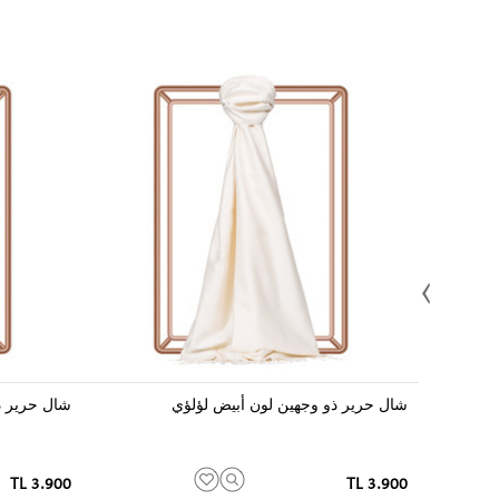
شال حرير ذو وجهين لون أبيض لؤلؤي
شال حرير ذ
3.900 TL
3.900 TL