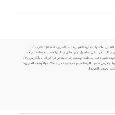
تستعد شركة Bimpeks A.S للاحتفال بالذكرى الثلاثين لعلامتها التجارية الشهيرة "بيت الحرير - İpekevi"، التي بدأت
 مراكز الحرير في الأناضول. ومن خلال مواكبتها لأحدث صيحات الموضة
العالمية، تقدم الشركة منتجات حرير عالية الجودة للنساء في المنطقة. توسعت إلى 3 متاجر في كوزاخان وأكثر من 250
نقطة بيع في 50 مدينة مختلفة في تركيا وأوروبا. وتعرض Bimpeks أيضًا مجموعة متنوعة من الشالات والأوشحة الحريرية
 الجودة.ا.الجودة.ا.