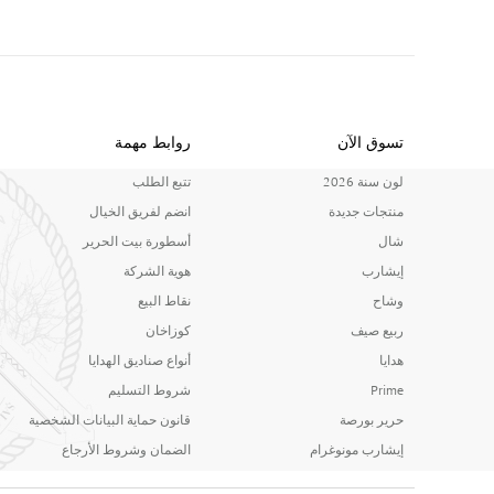
تسوق الآن
روابط مهمة
لون سنة 2026
تتبع الطلب
منتجات جديدة
انضم لفريق الخيال
شال
أسطورة بيت الحرير
إيشارب
هوية الشركة
وشاح
نقاط البيع
ربيع صيف
كوزاخان
هدايا
أنواع صناديق الهدايا
Prime
شروط التسليم
حرير بورصة
قانون حماية البيانات الشخصية
إيشارب مونوغرام
الضمان وشروط الأرجاع