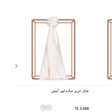
شال حرير سادة لون أبيض
شال حرير
3.900 TL
3.500 TL