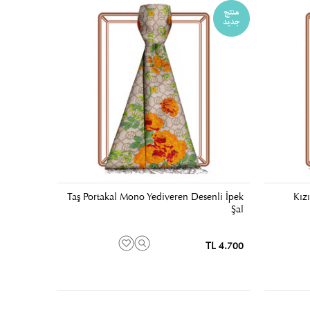
Taş Portakal Mono Yediveren Desenli İpek
Kızı
Şal
4.700 TL