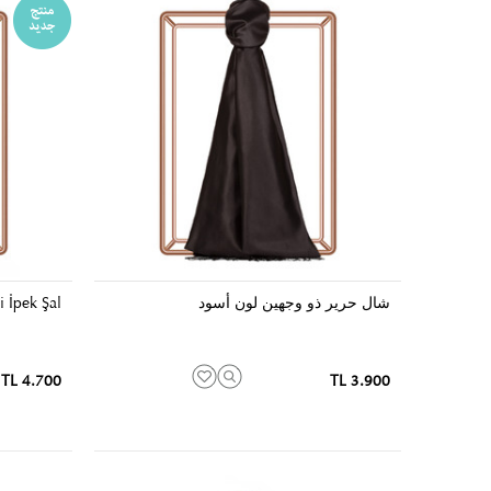
شال حرير ذو وجهين لون أسود
 İpek Şal
4.700 TL
3.900 TL