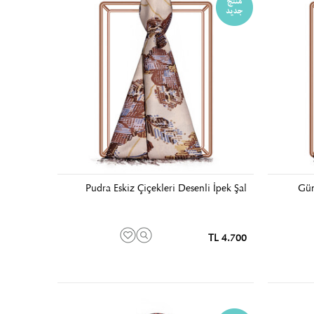
Pudra Eskiz Çiçekleri Desenli İpek Şal
Güm
4.700 TL