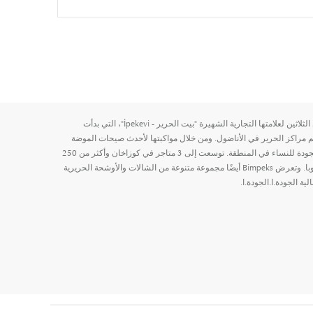
تستعد شركة Bimpeks A.S للاحتفال بالذكرى الثلاثين لعلامتها التجارية الشهيرة "بيت الحرير - İpekevi"، التي بدأت
 مراكز الحرير في الأناضول. ومن خلال مواكبتها لأحدث صيحات الموضة
العالمية، تقدم الشركة منتجات حرير عالية الجودة للنساء في المنطقة. توسعت إلى 3 متاجر في كوزاخان وأكثر من 250
نقطة بيع في 50 مدينة مختلفة في تركيا وأوروبا. وتعرض Bimpeks أيضًا مجموعة متنوعة من الشالات والأوشحة الحريرية
 الجودة.ا.الجودة.ا.