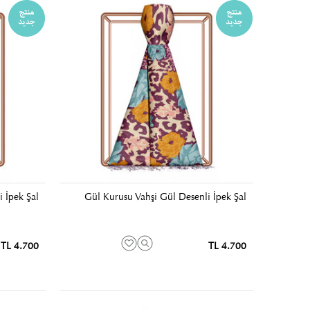
 İpek Şal
Gül Kurusu Vahşi Gül Desenli İpek Şal
4.700 TL
4.700 TL