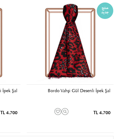
 İpek Şal
Bordo Vahşi Gül Desenli İpek Şal
4.700 TL
4.700 TL