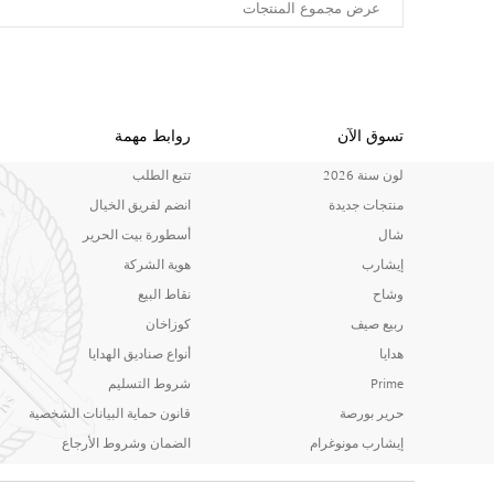
عرض مجموع المنتجات
تسوق الآن
روابط مهمة
لون سنة 2026
تتبع الطلب
منتجات جديدة
انضم لفريق الخيال
شال
أسطورة بيت الحرير
إيشارب
هوية الشركة
وشاح
نقاط البيع
ربيع صيف
كوزاخان
هدايا
أنواع صناديق الهدايا
Prime
شروط التسليم
حرير بورصة
قانون حماية البيانات الشخصية
إيشارب مونوغرام
الضمان وشروط الأرجاع