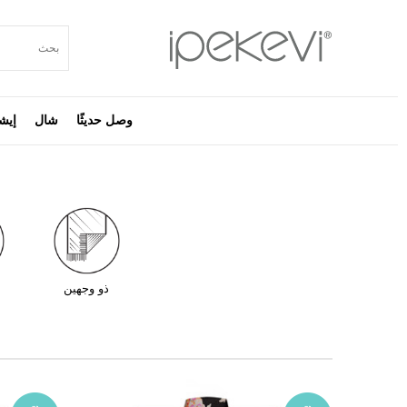
وصل حديثًا
شال
إيش
ذو وجهين