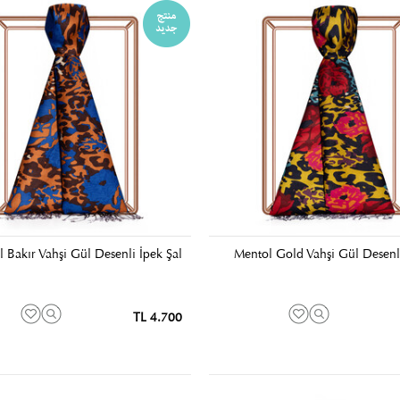
l Bakır Vahşi Gül Desenli İpek Şal
Mentol Gold Vahşi Gül Desenli
4.700 TL