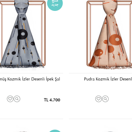
üş Kozmik İzler Desenli İpek Şal
Pudra Kozmik İzler Desenli
4.700 TL