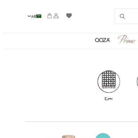
AR
يمزج