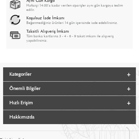
Aynı Gün Kargo
Haftaiçi 14:00'a kadar verilen siparişler aynı gün kargoya teslim
edilir.
Koşulsuz İade İmkanı
Beğenmediğiniz ürünleri 14 gün içerisinde iade edebilirsiniz.
Taksitli Alışveriş İmkanı
Tüm banka kartlarına 3 - 4 - 6 - 9 taksit imkanı ile alışveriş
yapabilirsiniz.
Kategoriler
Önemli Bilgiler
Hızlı Erişim
Hakkımızda