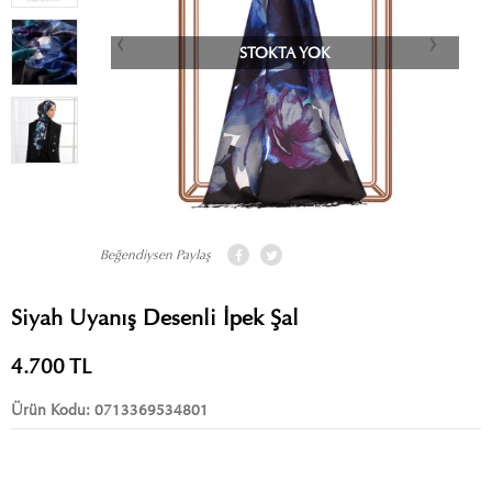
STOKTA YOK
Beğendiysen Paylaş
Siyah Uyanış Desenli İpek Şal
4.700
TL
Ürün Kodu:
0713369534801