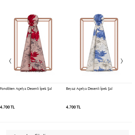
Fondöten Açelya Desenli İpek Şal
Beyaz Açelya Desenli İpek Şal
T
4.700 TL
4.700 TL
4