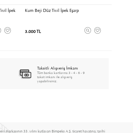
ivil İpek
Kum Beji Düz Tivil İpek Eşarp
3.000 TL
Taksitli Alışveriş İmkanı
Tüm banka kartlarına 3 - 4 - 6 - 9
taksit imkanı ile alışveriş
yapabilirsiniz.
evi markasının 33. yılını kutlayan Bimpeks A.Ş. ticaret hayatına; tarihi