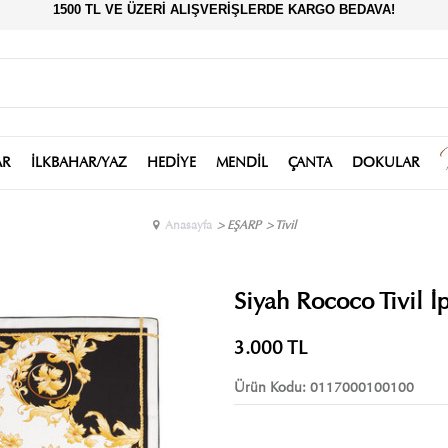
1500 TL VE ÜZERİ ALIŞVERİŞLERDE KARGO BEDAVA!
AR
İLKBAHAR/YAZ
HEDİYE
MENDİL
ÇANTA
DOKULAR
Anasayfa
>
EŞARP
>
Tivil
Siyah Rococo Tivil 
3.000
TL
Ürün Kodu:
0117000100100