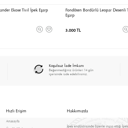
ander Ekose Tivil İpek Eşarp
Fondöten Bordürlü Leopar Desenli T
Eşarp
3.000 TL
Koşulsuz İade İmkanı
Beğenmediğiniz ürünleri 14 gün
içerisinde iade edebilirsiniz.
Hızlı Erişim
Hakkımızda
Anasayfa
İpek endüstrisinde özenle inşaa ettiği İpek