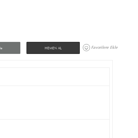
Favorilere Ekle 
le
HEMEN AL