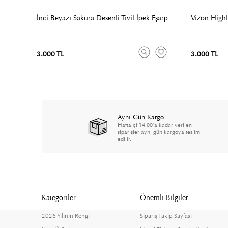
İnci Beyazı Sakura Desenli Tivil İpek Eşarp
Vizon Highl
3.000 TL
3.000 TL
Aynı Gün Kargo
Haftaiçi 14:00'a kadar verilen
siparişler aynı gün kargoya teslim
edilir.
Kategoriler
Önemli Bilgiler
2026 Yılının Rengi
Sipariş Takip Sayfası