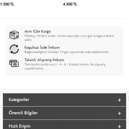
1.500 TL
4.500 TL
1
Aynı Gün Kargo
Haftaiçi 14:00'a kadar verilen siparişler aynı gün kargoya teslim
edilir.
Koşulsuz İade İmkanı
Beğenmediğiniz ürünleri 14 gün içerisinde iade edebilirsiniz.
Taksitli Alışveriş İmkanı
Tüm banka kartlarına 3 - 4 - 6 - 9 taksit imkanı ile alışveriş
yapabilirsiniz.
Kategoriler
Önemli Bilgiler
Hızlı Erişim