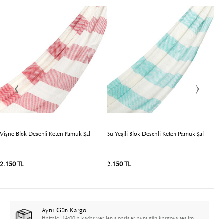
Vişne Blok Desenli Keten Pamuk Şal
Su Yeşili Blok Desenli Keten Pamuk Şal
F
2.150 TL
2.150 TL
2
Aynı Gün Kargo
Haftaiçi 14:00'a kadar verilen siparişler aynı gün kargoya teslim