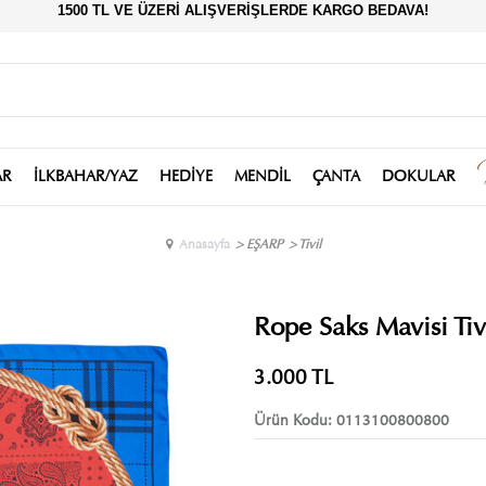
1500 TL VE ÜZERİ ALIŞVERİŞLERDE KARGO BEDAVA!
AR
İLKBAHAR/YAZ
HEDİYE
MENDİL
ÇANTA
DOKULAR
Anasayfa
>
EŞARP
>
Tivil
Rope Saks Mavisi Tiv
3.000
TL
Ürün Kodu:
0113100800800