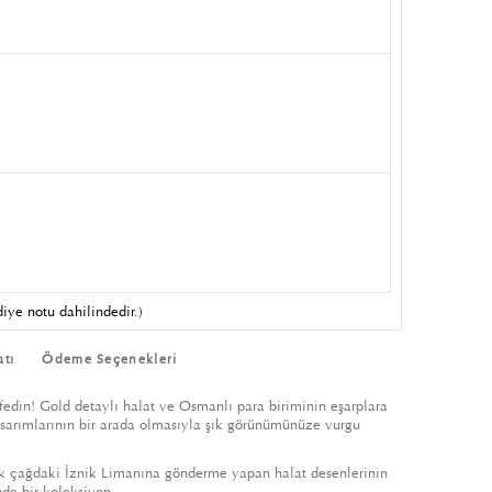
iye notu dahilindedir.)
atı
Ödeme Seçenekleri
edin! Gold detaylı halat ve Osmanlı para biriminin eşarplara
tasarımlarının bir arada olmasıyla şık görünümünüze vurgu
ik çağdaki İznik Limanına gönderme yapan halat desenlerinin
de bir koleksiyon.