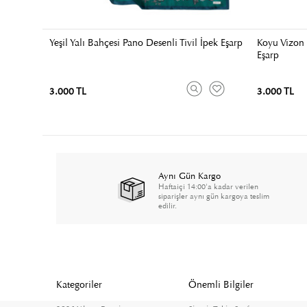
Yeşil Yalı Bahçesi Pano Desenli Tivil İpek Eşarp
Koyu Vizon 
Eşarp
3.000 TL
3.000 TL
Aynı Gün Kargo
Haftaiçi 14:00'a kadar verilen
siparişler aynı gün kargoya teslim
edilir.
Kategoriler
Önemli Bilgiler