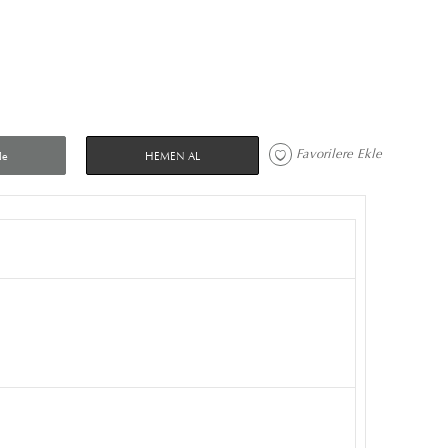
Favorilere Ekle 
le
HEMEN AL