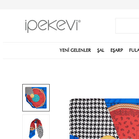
YENİ GELENLER
ŞAL
EŞARP
FUL