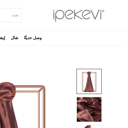
وصل حديثًا
شال
إيش