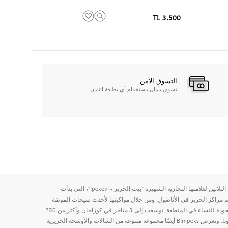
3.500 TL
التسوق الآمن
تسوق بأمان باستخدام أي بطاقة ائتمان
تستعد شركة Bimpeks A.S للاحتفال بالذكرى الثلاثين لعلامتها التجارية الشهيرة "بيت الحرير - İpekevi"، التي بدأت
 مراكز الحرير في الأناضول. ومن خلال مواكبتها لأحدث صيحات الموضة
العالمية، تقدم الشركة منتجات حرير عالية الجودة للنساء في المنطقة. توسعت إلى 3 متاجر في كوزاخان وأكثر من 250
نقطة بيع في 50 مدينة مختلفة في تركيا وأوروبا. وتعرض Bimpeks أيضًا مجموعة متنوعة من الشالات والأوشحة الحريرية