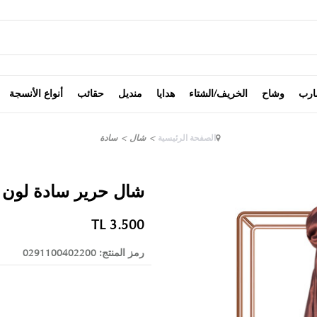
ارب
وشاح
الخريف/الشتاء
هدايا
منديل
حقائب
أنواع الأنسجة
الصفحة الرئيسية
>
شال
>
سادة
شال حرير سادة لون 
TL
3.500
رمز المنتج:
0291100402200