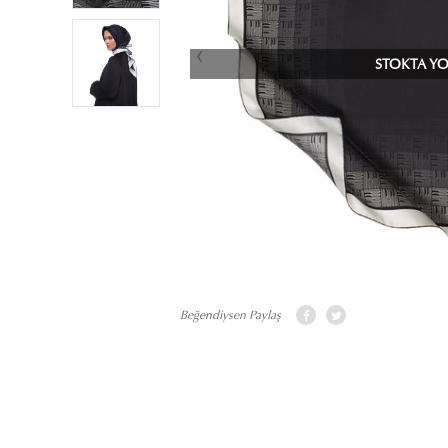
STOKTA Y
Beğendiysen Paylaş