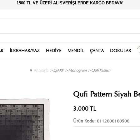
1500 TL VE ÜZERİ ALIŞVERİŞLERDE KARGO BEDAVA!
AR
İLKBAHAR/YAZ
HEDİYE
MENDİL
ÇANTA
DOKULAR
Anasayfa
>
EŞARP
>
Monogram
>
Qufi Pattern
Qufi Pattern Siyah Be
3.000
TL
Ürün Kodu:
0112000100500