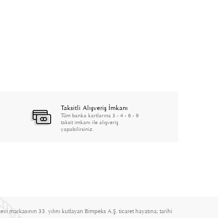
Taksitli Alışveriş İmkanı
Tüm banka kartlarına 3 - 4 - 6 - 9
taksit imkanı ile alışveriş
yapabilirsiniz.
evi markasının 33. yılını kutlayan Bimpeks A.Ş. ticaret hayatına; tarihi