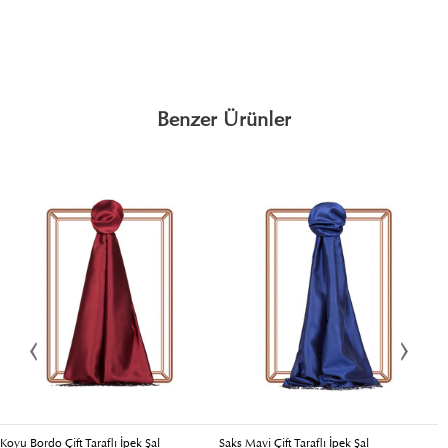
Benzer Ürünler
Koyu Bordo Çift Taraflı İpek Şal
Saks Mavi Çift Taraflı İpek Şal
Me