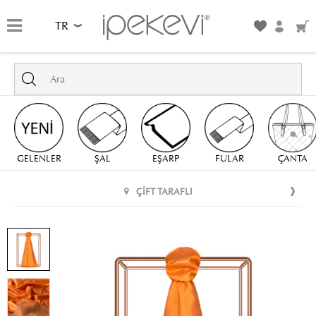
TR
GELENLER
ŞAL
EŞARP
FULAR
ÇANTA
ÇIFT TARAFLI