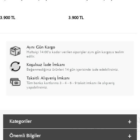
3.900 TL
3.900 TL
3
Aynı Gün Kargo
Haftaiçi 14:00'a kadar verilen siparişler aynı gün kargoya teslim
edilir.
Koşulsuz İade İmkanı
Beğenmediğiniz ürünleri 14 gün içerisinde iade edebilirsiniz.
Taksitli Alışveriş İmkanı
Tüm banka kartlarına 3 - 4 - 6 - 9 taksit imkanı ile alışveriş
yapabilirsiniz.
Kategoriler
Önemli Bilgiler