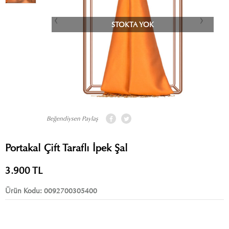
STOKTA YOK
Beğendiysen Paylaş
Portakal Çift Taraflı İpek Şal
3.900
TL
Ürün Kodu:
0092700305400