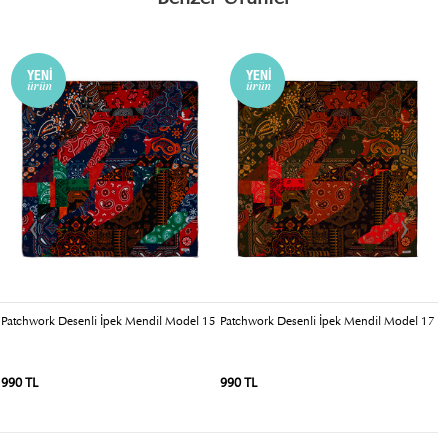
Patchwork Desenli İpek Mendil Model 15
Patchwork Desenli İpek Mendil Model 17
P
990 TL
990 TL
9