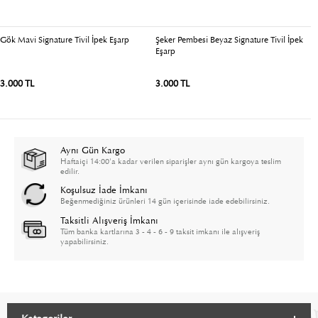
Gök Mavi Signature Tivil İpek Eşarp
Şeker Pembesi Beyaz Signature Tivil İpek
B
Eşarp
3.000 TL
3.000 TL
3
Aynı Gün Kargo
Haftaiçi 14:00'a kadar verilen siparişler aynı gün kargoya teslim
edilir.
Koşulsuz İade İmkanı
Beğenmediğiniz ürünleri 14 gün içerisinde iade edebilirsiniz.
Taksitli Alışveriş İmkanı
Tüm banka kartlarına 3 - 4 - 6 - 9 taksit imkanı ile alışveriş
yapabilirsiniz.