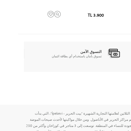
3.900 TL
التسوق الآمن
تسوق بأمان باستخدام أي بطاقة ائتمان
تستعد شركة Bimpeks A.S للاحتفال بالذكرى الثلاثين لعلامتها التجارية الشهيرة "بيت الحرير - İpekevi"، التي بدأت
 مراكز الحرير في الأناضول. ومن خلال مواكبتها لأحدث صيحات الموضة
العالمية، تقدم الشركة منتجات حرير عالية الجودة للنساء في المنطقة. توسعت إلى 3 متاجر في كوزاخان وأكثر من 250