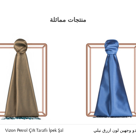
منتجات مماثلة
و وجهين لون ازرق نيلي
Vizon Petrol Çift Taraflı İpek Şal