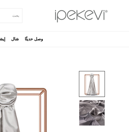
وصل حديثًا
شال
إيش