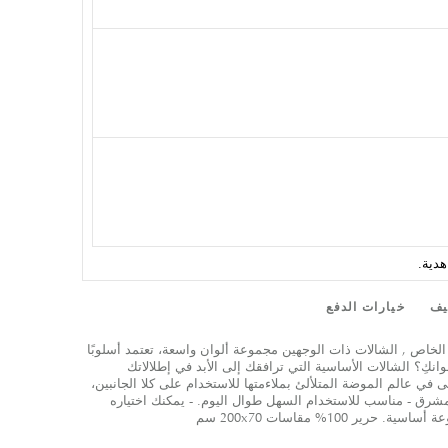
يف
خيارات الدفع
 الخاص , الشالات ذات الوجهين مجموعة ألوان واسعة، تعتمد أسلوبًا
وانكِ؟ الشالات الأساسية التي ترافقك إلى الأبد في إطلالاتك
ولى في عالم الموضة المتلألئ بملاءمتها للاستخدام على كلا الجانبين،
لمشرق - مناسب للاستخدام السهل طوال اليوم. - يمكنك اختياره
ر 100% مقاسات 200x70 سم