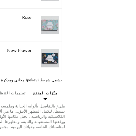
Rose
New Flower
يشمل شريط Ipekevi مجاني ومذكرة هدية.
ميّزات المنتج
تعليمات التنظ
مليء بالتفاصيل بألوانه الجذابة وملمسه
بسيطًا، لتكمل المظهر الأنيق... ما هي أل
الكلاسيكية والرياضية , تحتل مكانتها الأ
ووقفتها المستقيمة والثابتة، ومظهرها ا
لمناسباتك الخاصة وحياتك اليومية. مجموعة أساسية. حري