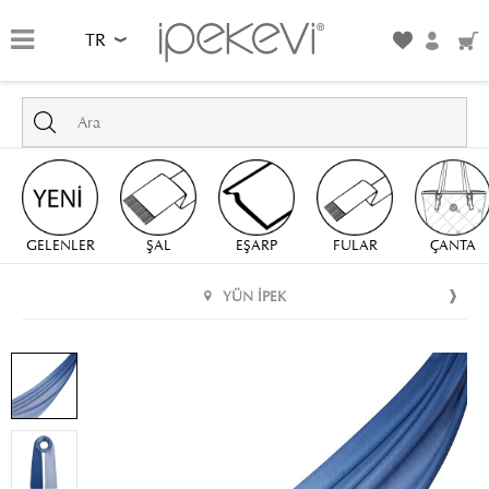
TR
GELENLER
ŞAL
EŞARP
FULAR
ÇANTA
YÜN İPEK