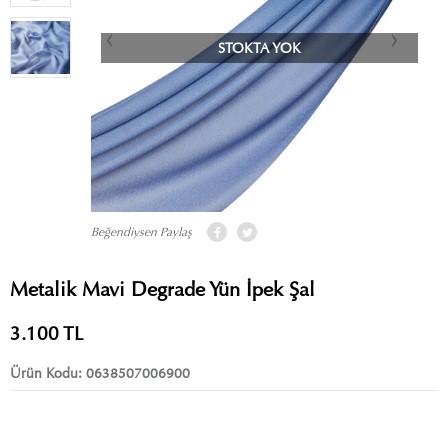
STOKTA YOK
Beğendiysen Paylaş
Metalik Mavi Degrade Yün İpek Şal
3.100
TL
Ürün Kodu:
0638507006900