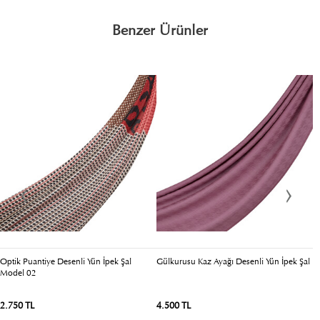
Benzer Ürünler
Optik Puantiye Desenli Yün İpek Şal
Gülkurusu Kaz Ayağı Desenli Yün İpek Şal
O
Model 02
2.750 TL
4.500 TL
2