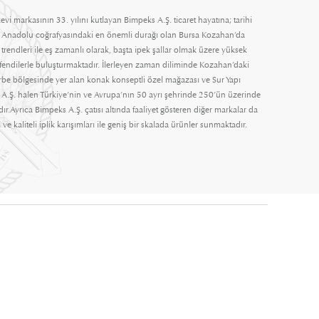
evi markasının 33. yılını kutlayan Bimpeks A.Ş. ticaret hayatına; tarihi
 Anadolu coğrafyasındaki en önemli durağı olan Bursa Kozahan’da
rendleri ile eş zamanlı olarak, başta ipek şallar olmak üzere yüksek
efendilerle buluşturmaktadır. İlerleyen zaman diliminde Kozahan’daki
Türbe bölgesinde yer alan konak konseptli özel mağazası ve Sur Yapı
A.Ş. halen Türkiye’nin ve Avrupa’nın 50 ayrı şehrinde 250’ün üzerinde
ır.Ayrıca Bimpeks A.Ş. çatısı altında faaliyet gösteren diğer markalar da
 ve kaliteli iplik karışımları ile geniş bir skalada ürünler sunmaktadır.
ipekevi.com © Copyright 1993-2026 Tüm Hakları Saklıdır.