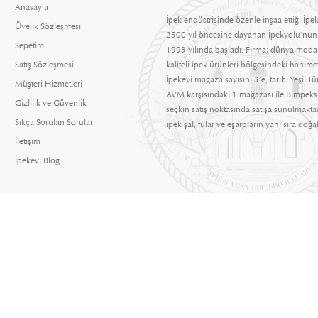
Anasayfa
İpek endüstrisinde özenle inşaa ettiği İpek
Üyelik Sözleşmesi
2500 yıl öncesine dayanan İpekyolu’nun
Sepetim
1993 yılında başladı. Firma; dünya moda t
Satış Sözleşmesi
kaliteli ipek ürünleri bölgesindeki hanım
İpekevi mağaza sayısını 3’e, tarihi Yeşil 
Müşteri Hizmetleri
AVM karşısındaki 1 mağazası ile Bimpeks 
Gizlilik ve Güvenlik
seçkin satış noktasında satışa sunulmaktad
Sıkça Sorulan Sorular
ipek şal, fular ve eşarpların yanı sıra doğal
İletişim
İpekevi Blog