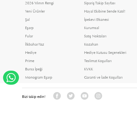
2026 Yılının Rengi
Sipariş Takip Sayfası
Yeni Ürünler
Hayal Ekibine Sende Katıl!
Şal
İpekevi Efsanesi
Eşarp
Kurumsal
Fular
Satış Noktaları
İlkbahar/Yaz
Kozahan
Hediye
Hediye Kutusu Seçenekleri
Prime
Teslimat Koşulları
Bursa İpeği
KVKK
Monogram Eşarp
Garanti ve İade Koşulları
WHATSAPP DESTEK
Bizi takip edin!