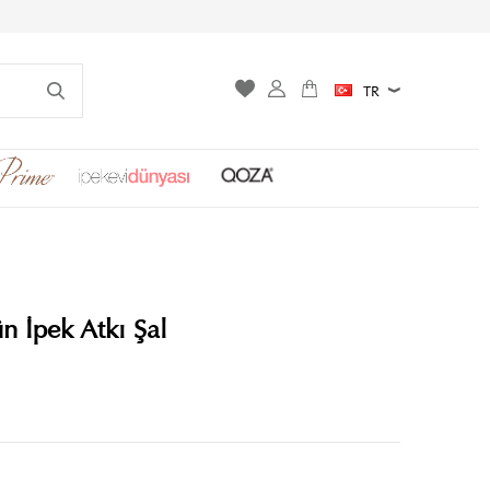
TR
n İpek Atkı Şal