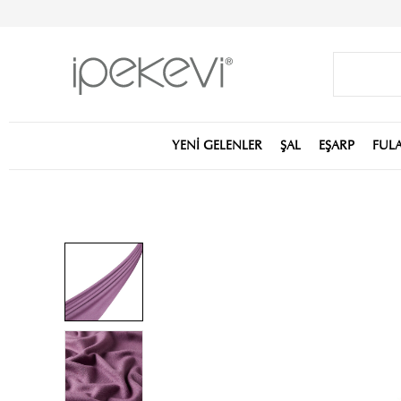
YENİ GELENLER
ŞAL
EŞARP
FUL