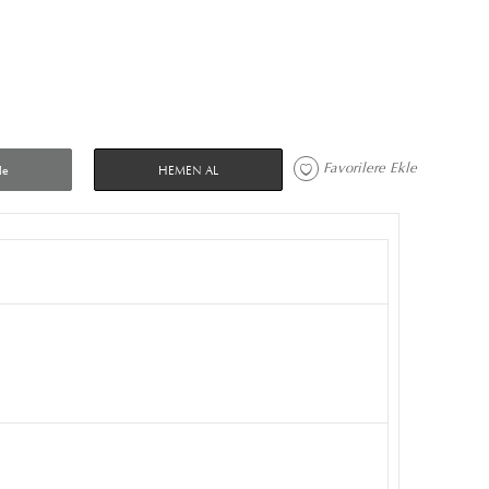
Favorilere Ekle 
le
HEMEN AL