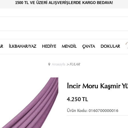
1500 TL VE ÜZERİ ALIŞVERİŞLERDE KARGO BEDAVA!
AR
İLKBAHAR/YAZ
HEDİYE
MENDİL
ÇANTA
DOKULAR
Anasayfa
>
FULAR
İncir Moru Kaşmir Yü
4.250
TL
Ürün Kodu:
0160700000016