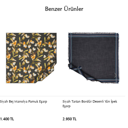
Benzer Ürünler
Siyah Bej Manolya Pamuk Eşarp
Siyah Tartan Bordür Desenli Yün İpek
F
Eşarp
1.400 TL
2.950 TL
2