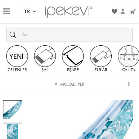
TR
GELENLER
ŞAL
EŞARP
FULAR
ÇANTA
MODAL İPEK