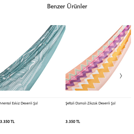
Benzer Ürünler
Mentol Eskiz Desenli Şal
Şeftali Damalı Zikzak Desenli Şal
M
3.350 TL
3.350 TL
1