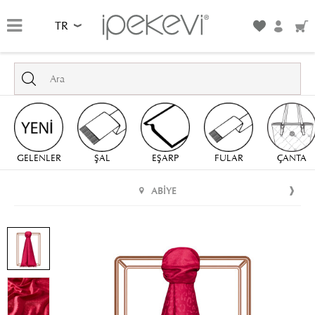
TR
GELENLER
ŞAL
EŞARP
FULAR
ÇANTA
ABIYE