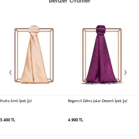
Benzer Ürünler
Pudra Simli İpek Şal
Begonvil Zebra Jakar Desenli İpek Şal
P
5.400 TL
4.900 TL
4