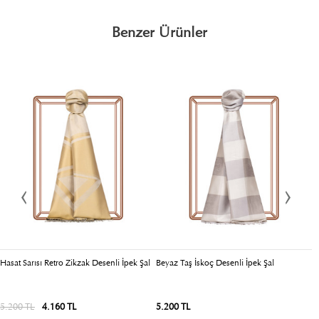
Benzer Ürünler
Hasat Sarısı Retro Zikzak Desenli İpek Şal
Beyaz Taş İskoç Desenli İpek Şal
Sa
5.200 TL
4.160 TL
4
5.200 TL