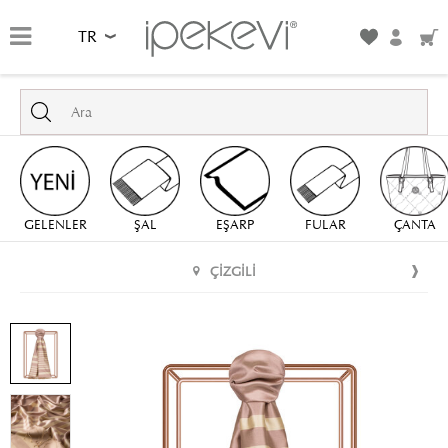
TR
GELENLER
ŞAL
EŞARP
FULAR
ÇANTA
ÇIZGILI