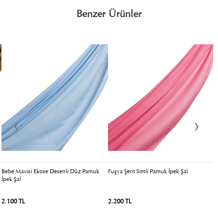
Benzer Ürünler
Bebe Mavisi Ekose Desenli Düz Pamuk
Fuşya Şerit Simli Pamuk İpek Şal
S
İpek Şal
2.100 TL
2.200 TL
2