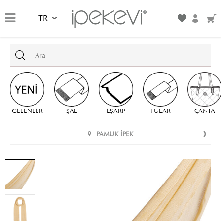
TR
GELENLER
ŞAL
EŞARP
FULAR
ÇANTA
PAMUK İPEK