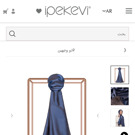
AR
ذو وجهين