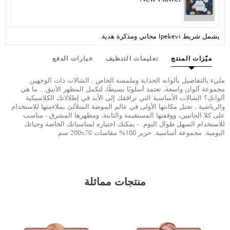
يشمل شريط Ipekevi مجاني ومذكرة هدية.
ميّزات المنتج
تعليمات التنظيف
خيارات الدفع
مليء بالتفاصيل بألوانه الجذابة وملمسه الخاص , الشالات ذات الوجهين
مجموعة ألوان واسعة، تعتمد أسلوبًا بسيطًا، لتكمل المظهر الأنيق... ما هي
ألوانكِ؟ الشالات الأساسية التي ترافقك إلى الأبد في إطلالاتك الكلاسيكية
والرياضية , تحتل مكانتها الأولى في عالم الموضة المتلألئ بملاءمتها للاستخدام
على كلا الجانبين، ووقفتها المستقيمة والثابتة، ومظهرها المشرق - مناسب
للاستخدام السهل طوال اليوم. - يمكنك اختياره لمناسباتك الخاصة وحياتك
اليومية. مجموعة أساسية. حرير 100% مقاسات 200x70 سم
منتجات مماثلة