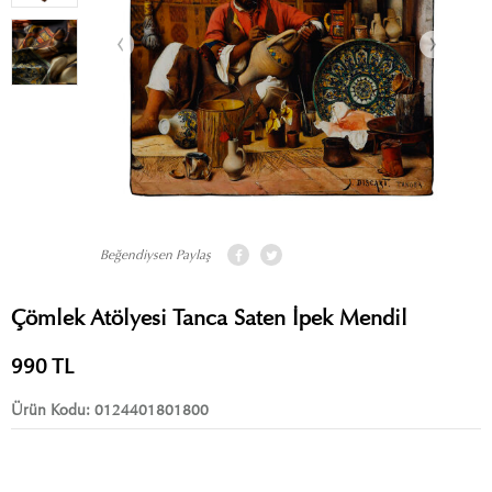
Beğendiysen Paylaş
Çömlek Atölyesi Tanca Saten İpek Mendil
990
TL
Ürün Kodu:
0124401801800