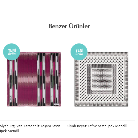
Benzer Ürünler
iyah Erguvan Karadeniz Keşanı Saten
Siyah Beyaz Kefiye Saten İpek Mendil
Sel
pek Mendil