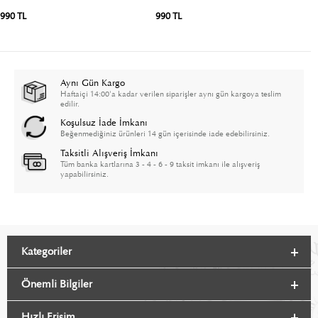
90 TL
990 TL
990
Aynı Gün Kargo
Haftaiçi 14:00'a kadar verilen siparişler aynı gün kargoya teslim
edilir.
Koşulsuz İade İmkanı
Beğenmediğiniz ürünleri 14 gün içerisinde iade edebilirsiniz.
Taksitli Alışveriş İmkanı
Tüm banka kartlarına 3 - 4 - 6 - 9 taksit imkanı ile alışveriş
yapabilirsiniz.
Kategoriler
Önemli Bilgiler
Hızlı Erişim