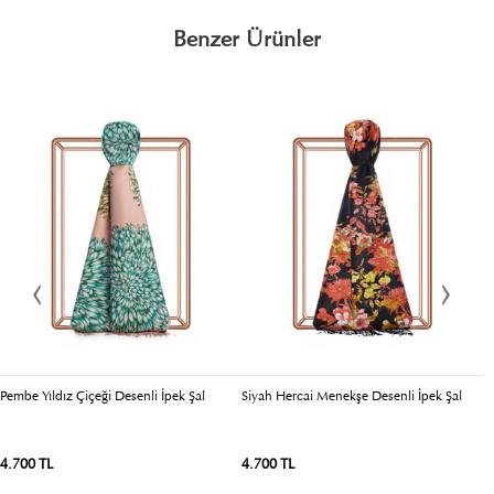
Benzer Ürünler
Pembe Yıldız Çiçeği Desenli İpek Şal
Siyah Hercai Menekşe Desenli İpek Şal
So
4.700 TL
4.700 TL
5.