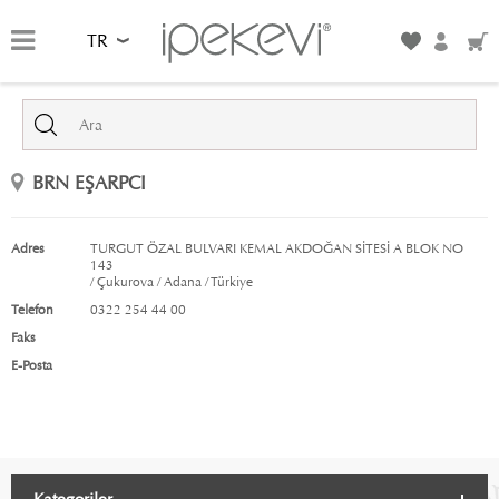
TR
BRN EŞARPCI
Adres
TURGUT ÖZAL BULVARI KEMAL AKDOĞAN SİTESİ A BLOK NO
143
/ Çukurova / Adana / Türkiye
Telefon
0322 254 44 00
Faks
E-Posta