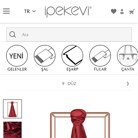
TR
GELENLER
ŞAL
EŞARP
FULAR
ÇANTA
DÜZ