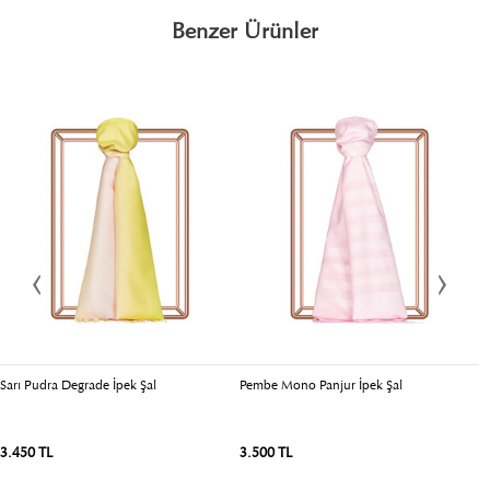
Benzer Ürünler
Sarı Pudra Degrade İpek Şal
Pembe Mono Panjur İpek Şal
O
3.450 TL
3.500 TL
3