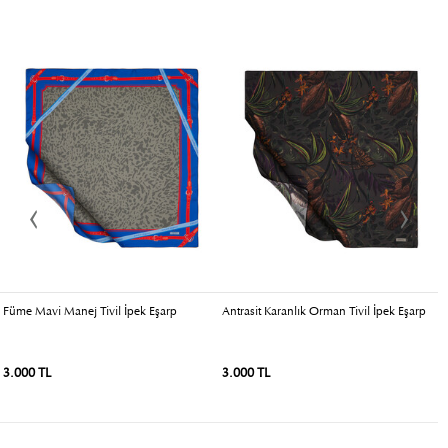
Füme Mavi Manej Tivil İpek Eşarp
Antrasit Karanlık Orman Tivil İpek Eşarp
S
3.000 TL
3.000 TL
3